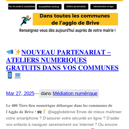
𝐍𝐎𝐔𝐕𝐄𝐀𝐔 𝐏𝐀𝐑𝐓𝐄𝐍𝐀𝐑𝐈𝐀𝐓 –
𝐀𝐓𝐄𝐋𝐈𝐄𝐑𝐒 𝐍𝐔𝐌𝐄́𝐑𝐈𝐐𝐔𝐄𝐒
𝐆𝐑𝐀𝐓𝐔𝐈𝐓𝐒 𝐃𝐀𝐍𝐒 𝐕𝐎𝐒 𝐂𝐎𝐌𝐌𝐔𝐍𝐄𝐒
Mar 27, 2025
—
dans
Médiation numérique
𝐋𝐞 𝟒𝟎𝟎 𝐓𝐢𝐞𝐫𝐬-𝐥𝐢𝐞𝐮 𝐧𝐮𝐦𝐞́𝐫𝐢𝐪𝐮𝐞 𝐝𝐞́𝐛𝐚𝐫𝐪𝐮𝐞 𝐝𝐚𝐧𝐬 𝐥𝐞𝐬 𝐜𝐨𝐦𝐦𝐮𝐧𝐞𝐬 𝐝𝐞
𝐥’𝐀𝐠𝐠𝐥𝐨 𝐝𝐞 𝐁𝐫𝐢𝐯𝐞 !
@‌agglodebrive Envie de mieux maîtriser
votre smartphone ? D’assurer votre sécurité en ligne ? D’aider
vos enfants à naviguer sereinement sur Internet ? Ou encore