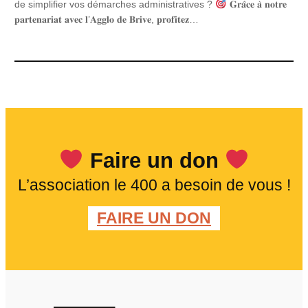
de simplifier vos démarches administratives ?
𝐆𝐫𝐚̂𝐜𝐞 𝐚̀ 𝐧𝐨𝐭𝐫𝐞
𝐩𝐚𝐫𝐭𝐞𝐧𝐚𝐫𝐢𝐚𝐭 𝐚𝐯𝐞𝐜 𝐥’𝐀𝐠𝐠𝐥𝐨 𝐝𝐞 𝐁𝐫𝐢𝐯𝐞, 𝐩𝐫𝐨𝐟𝐢𝐭𝐞𝐳…
Faire un don
L’association le 400 a besoin de vous !
FAIRE UN DON