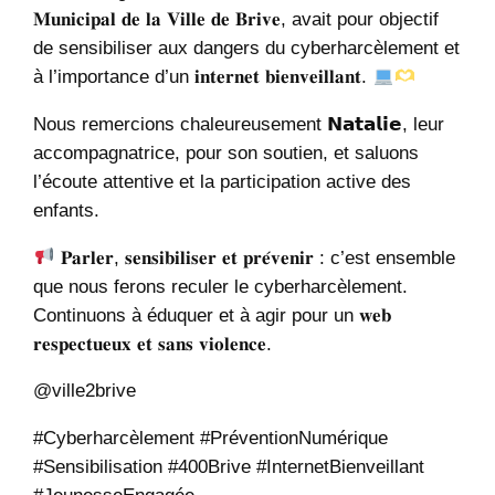
𝐌𝐮𝐧𝐢𝐜𝐢𝐩𝐚𝐥 𝐝𝐞 𝐥𝐚 𝐕𝐢𝐥𝐥𝐞 𝐝𝐞 𝐁𝐫𝐢𝐯𝐞, avait pour objectif
de sensibiliser aux dangers du cyberharcèlement et
à l’importance d’un 𝐢𝐧𝐭𝐞𝐫𝐧𝐞𝐭 𝐛𝐢𝐞𝐧𝐯𝐞𝐢𝐥𝐥𝐚𝐧𝐭.
Nous remercions chaleureusement 𝗡𝗮𝘁𝗮𝗹𝗶𝗲, leur
accompagnatrice, pour son soutien, et saluons
l’écoute attentive et la participation active des
enfants.
𝐏𝐚𝐫𝐥𝐞𝐫, 𝐬𝐞𝐧𝐬𝐢𝐛𝐢𝐥𝐢𝐬𝐞𝐫 𝐞𝐭 𝐩𝐫𝐞́𝐯𝐞𝐧𝐢𝐫 : c’est ensemble
que nous ferons reculer le cyberharcèlement.
Continuons à éduquer et à agir pour un 𝐰𝐞𝐛
𝐫𝐞𝐬𝐩𝐞𝐜𝐭𝐮𝐞𝐮𝐱 𝐞𝐭 𝐬𝐚𝐧𝐬 𝐯𝐢𝐨𝐥𝐞𝐧𝐜𝐞.
@ville2brive
#Cyberharcèlement #PréventionNumérique
#Sensibilisation #400Brive #InternetBienveillant