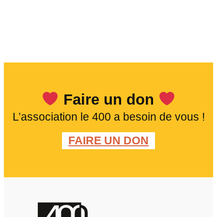
h
e
r
Faire un don
L’association le 400 a besoin de vous !
FAIRE UN DON