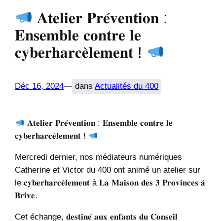
𝐀𝐭𝐞𝐥𝐢𝐞𝐫 𝐏𝐫𝐞́𝐯𝐞𝐧𝐭𝐢𝐨𝐧 :
𝐄𝐧𝐬𝐞𝐦𝐛𝐥𝐞 𝐜𝐨𝐧𝐭𝐫𝐞 𝐥𝐞
𝐜𝐲𝐛𝐞𝐫𝐡𝐚𝐫𝐜𝐞̀𝐥𝐞𝐦𝐞𝐧𝐭 !
Déc 16, 2024
—
dans
Actualités du 400
𝐀𝐭𝐞𝐥𝐢𝐞𝐫 𝐏𝐫𝐞́𝐯𝐞𝐧𝐭𝐢𝐨𝐧 : 𝐄𝐧𝐬𝐞𝐦𝐛𝐥𝐞 𝐜𝐨𝐧𝐭𝐫𝐞 𝐥𝐞
𝐜𝐲𝐛𝐞𝐫𝐡𝐚𝐫𝐜𝐞̀𝐥𝐞𝐦𝐞𝐧𝐭 !
Mercredi dernier, nos médiateurs numériques
Catherine et Victor du 400 ont animé un atelier sur
le 𝐜𝐲𝐛𝐞𝐫𝐡𝐚𝐫𝐜𝐞̀𝐥𝐞𝐦𝐞𝐧𝐭 à 𝐋𝐚 𝐌𝐚𝐢𝐬𝐨𝐧 𝐝𝐞𝐬 𝟑 𝐏𝐫𝐨𝐯𝐢𝐧𝐜𝐞𝐬 𝐚̀
𝐁𝐫𝐢𝐯𝐞.
Cet échange, 𝐝𝐞𝐬𝐭𝐢𝐧𝐞́ 𝐚𝐮𝐱 𝐞𝐧𝐟𝐚𝐧𝐭𝐬 𝐝𝐮 𝐂𝐨𝐧𝐬𝐞𝐢𝐥