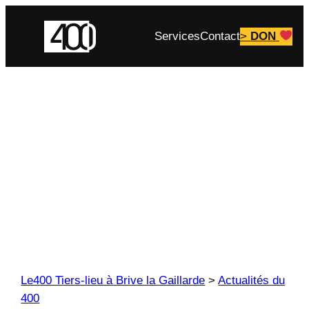
Aller
au
Services
Contact
>
DON
contenu
Le400 Tiers-lieu à Brive la Gaillarde
>
Actualités du
400