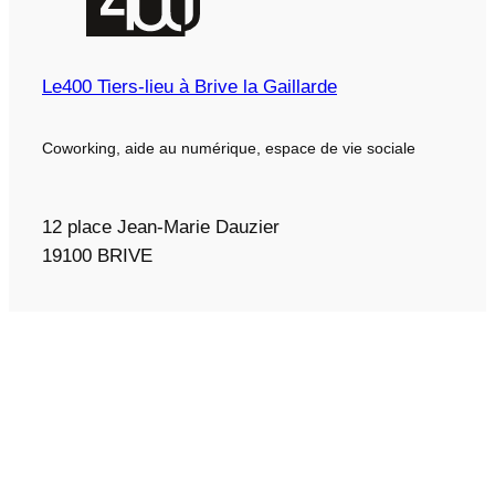
Le400 Tiers-lieu à Brive la Gaillarde
Coworking, aide au numérique, espace de vie sociale
12 place Jean-Marie Dauzier
19100 BRIVE
05 55 22 44 71
Coworking
À propos
CGV bureau résident
CGV bureau nomade