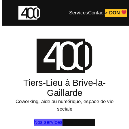
Aller
Services
Contact
>
DON
au
contenu
Tiers-Lieu à Brive-la-
Gaillarde
Coworking, aide au numérique, espace de vie
sociale
Nos services
Nous contacter